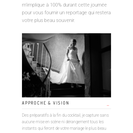
m’implique à 100% durant cette journée
pour vous fournir un reportage qui restera
votre plus beau souvenir.
APPROCHE & VISION
Des préparatifs à la fin du cocktail, je capture sans
aucune mise en scène ni dérangement tous les
instants qui feront de votre mariage le plus beau