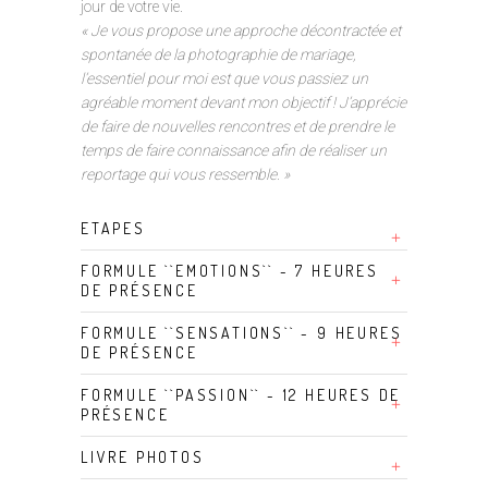
jour de votre vie.
« Je vous propose une approche décontractée et
spontanée de la photographie de mariage,
l’essentiel pour moi est que vous passiez un
agréable moment devant mon objectif ! J’apprécie
de faire de nouvelles rencontres et de prendre le
temps de faire connaissance afin de réaliser un
reportage qui vous ressemble. »
ETAPES
FORMULE ``EMOTIONS`` - 7 HEURES
DE PRÉSENCE
FORMULE ``SENSATIONS`` - 9 HEURES
DE PRÉSENCE
FORMULE ``PASSION`` - 12 HEURES DE
PRÉSENCE
LIVRE PHOTOS